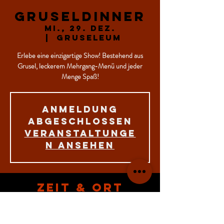
Gruseldinner
Mi., 29. Dez.
  |  
GRUSELEUM
Erlebe eine einzigartige Show! Bestehend aus
Grusel, leckerem Mehrgang-Menü und jeder
Menge Spaß!
Anmeldung
abgeschlossen
Veranstaltunge
n ansehen
Zeit & Ort
29. Dez. 2021, 19:00
GRUSELEUM, Lange Str. 65, 26434