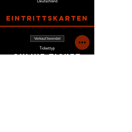
Deutschland
Eintrittskarten
Verkauf beendet
Tickettyp
Online-Ticket
Mehr Infos
Preis
68,00 €
+1,70 € Ticket-Servicegebühr