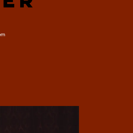
ner
rem