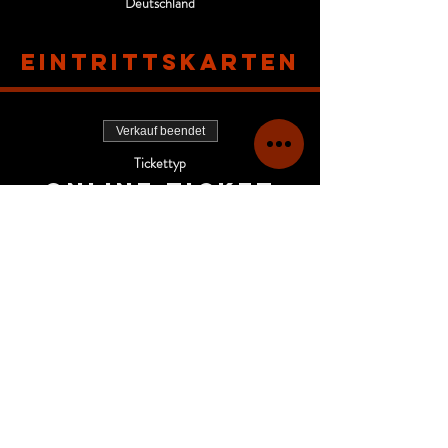
Deutschland
Eintrittskarten
Verkauf beendet
Tickettyp
Online-Ticket
Mehr Infos
Preis
63,00 €
+1,58 € Ticket-Servicegebühr