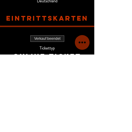
Deutschland
Eintrittskarten
Verkauf beendet
Tickettyp
Online-Ticket
Mehr Infos
Preis
68,00 €
MwSt inbegriffen
+1,70 € Ticket-Servicegebühr