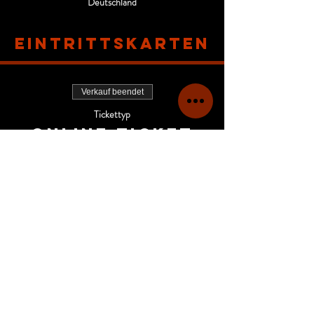
Deutschland
Eintrittskarten
Verkauf beendet
Tickettyp
Online-Ticket
Mehr Infos
Preis
68,00 €
MwSt inbegriffen
+1,70 € Ticket-Servicegebühr