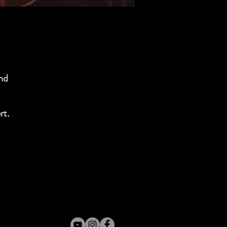
nd
rt.