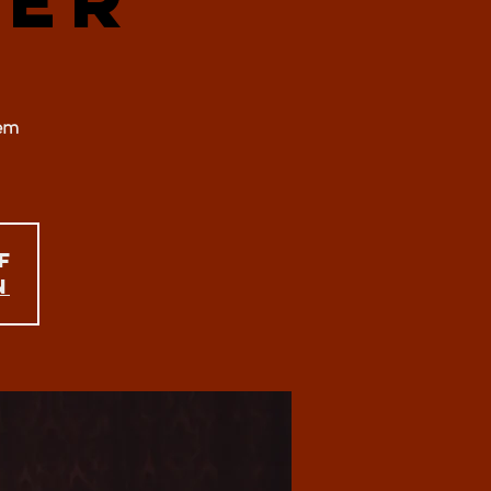
ner
rem
f
n