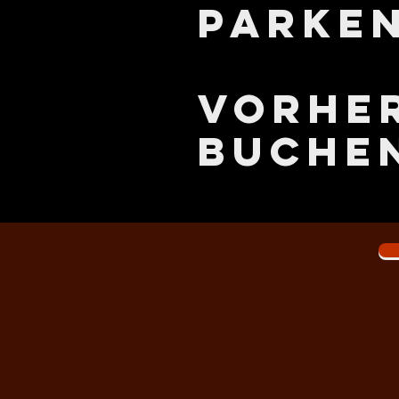
Parke
Vorhe
buche