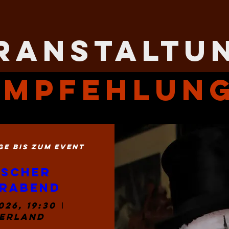
ranstaltu
empfehlun
GE BIS ZUM EVENT
scher 
rabend
026, 19:30
erland