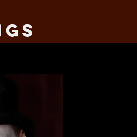
ngs
g