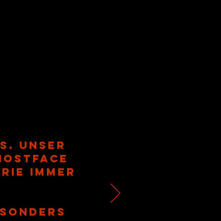
s. Unser
hostface
rie immer
esonders