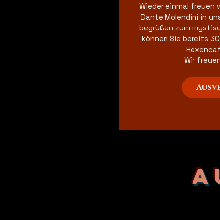
Wieder einmal freuen w
Dante Molendini in un
begrüßen zum mystisc
können Sie bereits 30 
Hexencafe
Ausv
A